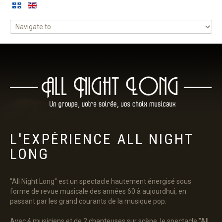
ACCUEIL
À PROPOS
NOS FORFAITS
L'EXPÉRIENCE
ALL
NIGHT
PARTY DES FÊTES
LONG
CONTACTS
"All Night Long" est un spectacle hautement énergisé sous
forme de revue musicale des années 60 à aujourdhui, en
passant par les grand courants de la musique pop.
Avec 4 musiciens et de 2 chanteuses sur scène, le spectacle "All