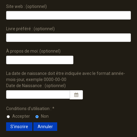
Site web :
(optionnel)
Livre préféré :
(optionnel)
À propos de moi:
(optionnel)
La date de naissance doit être indiquée avec le format année-
mois-jour, exemple 0000-00-00
Date de Naissance :
(optionnel)
Conditions d'utilisation :
*
Accepter
Non
S'inscrire
Annuler