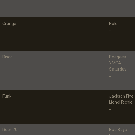
:
Grunge
Hole
...
:
Disco
Beegees
YMCA
Saturday
...
:
Funk
Jackson Five
Lionel Richie
...
:
Rock 70
Bad Boys