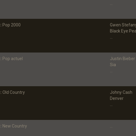
...
:
Pop 2000
Gwen Stefan
Black Eye Pe
...
:
Pop actuel
Justin Bieber
Sia
...
:
Old Country
Johny Cash
Denver
...
:
New Country
...