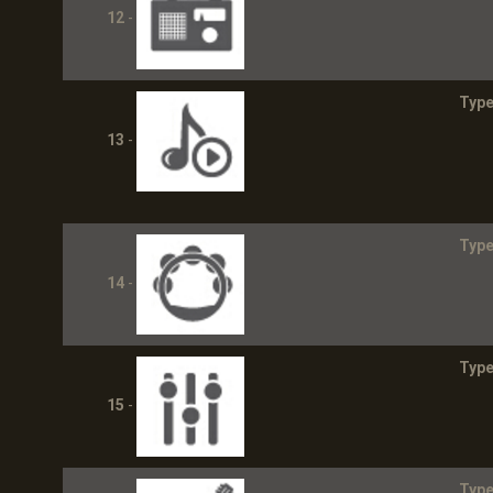
12
-
Type
13
-
Type
14
-
Type
15
-
Type