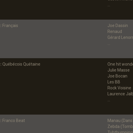
...
:
Français
Joe Dassin
Renaud
Gérard Leno
...
:
Québécois Quétaine
One hit wond
Julie Masse
Joe Bocan
Les BB
Rock Voisine
Laurence Jal
...
:
Franco Beat
Manau (Dans l
Zebda (Tombé
Tubthumpin