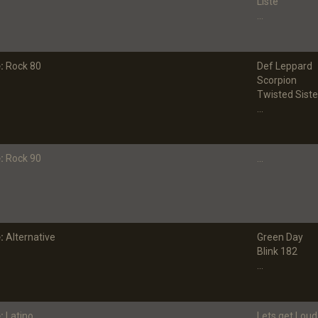
Liste
...
:
Rock 80
Def Leppard
Scorpion
Twisted Siste
...
:
Rock 90
...
:
Alternative
Green Day
Blink 182
...
:
Latino
Lets get Loud