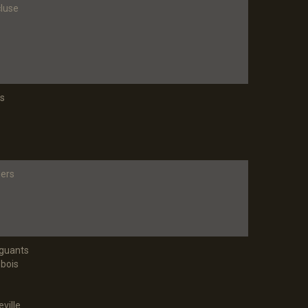
cluse
rs
ers
guants
ebois
ville