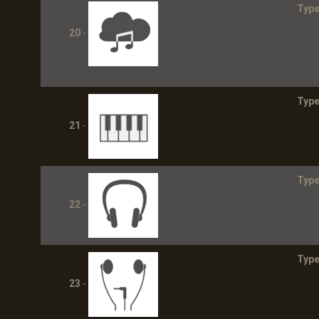
Type
20
-
Type
21
-
Type
22
-
Type
23
-