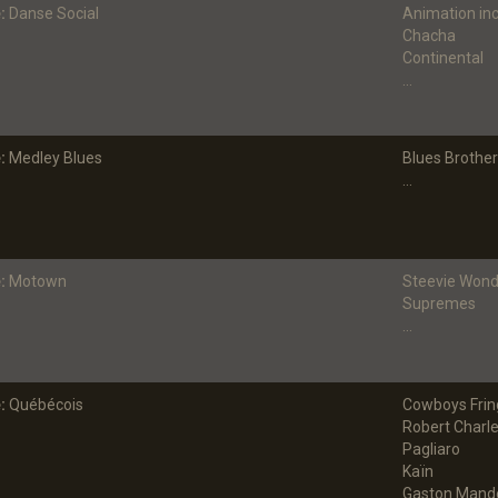
:
Danse Social
Animation in
Chacha
Continental
...
:
Medley Blues
Blues Brothe
...
:
Motown
Steevie Wond
Supremes
...
:
Québécois
Cowboys Frin
Robert Charl
Pagliaro
Kaïn
Gaston Mande