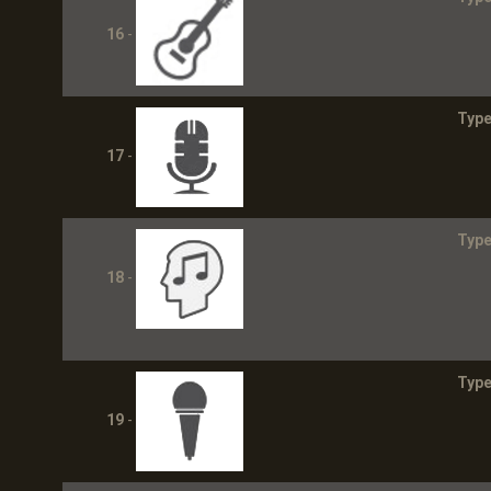
16
-
Type
17
-
Type
18
-
Type
19
-