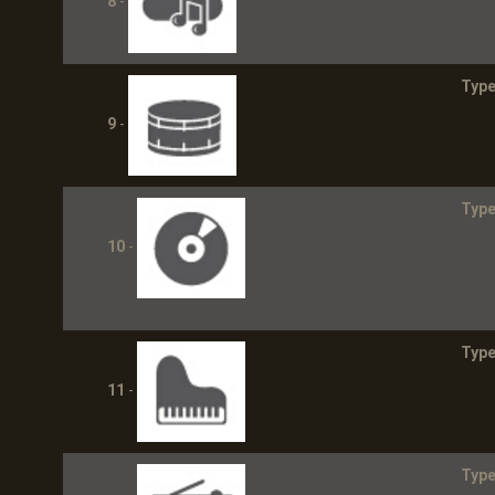
8
-
Type
9
-
Type
10
-
Type
11
-
Type