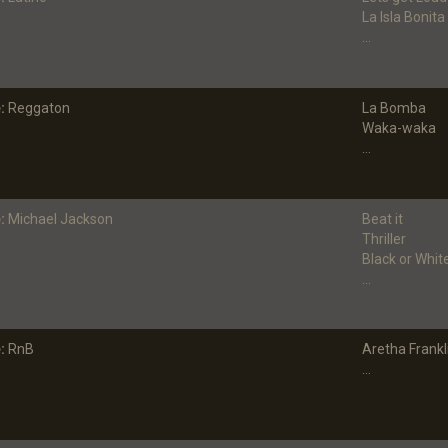
La Isla Bonita
...
:
Reggaton
La Bomba
Waka-waka
...
:
Michael Jackson
Beat it
Thriller
Black or Whit
...
:
RnB
Aretha Frankl
...