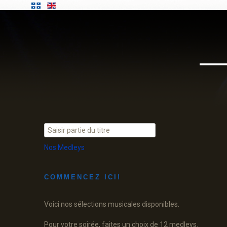
Saisir
partie
Nos
Medleys
du
titre
COMMENCEZ ICI!
Voici nos sélections musicales disponibles.
Pour votre soirée, faites un choix de 12 medleys.