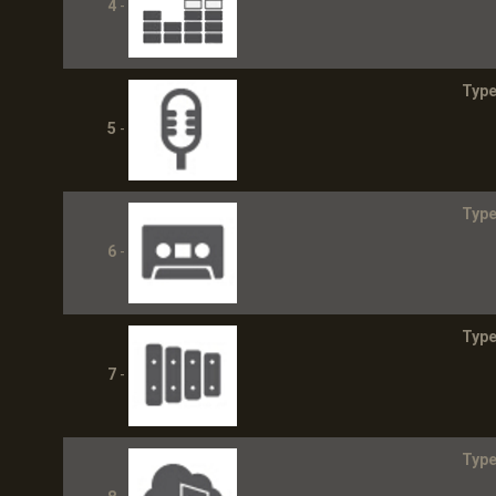
4
-
Type
5
-
Type
6
-
Type
7
-
Type