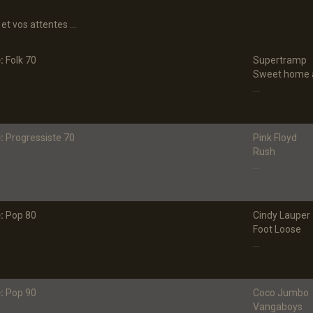
 et vos attentes
...
:
Folk 70
Supertramp
Sweet home 
...
:
Progressiste 70
Pink Floyd
Rush
...
:
Pop 80
Cindy Lauper
Foot Loose
...
:
Pop 90
Coco Jumbo
Vangaboys