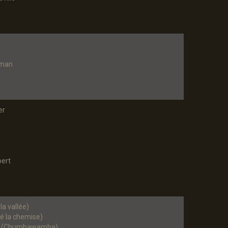
rman
er
bert
a vallée)
 la chemise)
g (Chumbawamba)