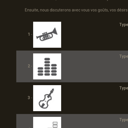
Ensuite, nous discuterons avec vous vos goûts, vos désirs
Type
1
-
Type
2
-
Type
3
-
Type